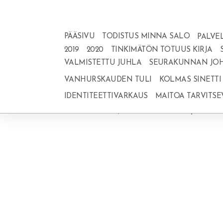
PÄÄSIVU
TODISTUS MINNA SALO
PALVE
2019
2020
TINKIMÄTÖN TOTUUS KIRJA
VALMISTETTU JUHLA
SEURAKUNNAN JOH
Fil. 4; 13. Kaikki minä voin hänessä, joka minua vahvistaa.
VANHURSKAUDEN TULI
KOLMAS SINETTI
IDENTITEETTIVARKAUS
MAITOA TARVITSE
Kun Herra antaa tehtävän, Hän antaa siihen myös voi