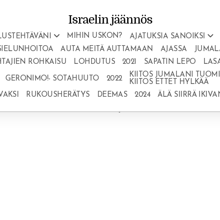
Israelin jäännös
MIHIN USKON?
LUSTEHTÄVÄNI
AJATUKSIA SANOIKSI
SIELUNHOITOA
AUTA MEITÄ AUTTAMAAN
AJASSA
JUMAL
TAJIEN ROHKAISU
LOHDUTUS
2021
SAPATIN LEPO
LAS
KIITOS JUMALANI TUOMIO
GERONIMO!- SOTAHUUTO
2022
KIITOS ETTET HYLKÄÄ
VAKSI
RUKOUSHERÄTYS
DEEMAS
2024
ÄLÄ SIIRRÄ IKIV
man. Voima vastaanotetaan uskossa Jumalan Sanaan.