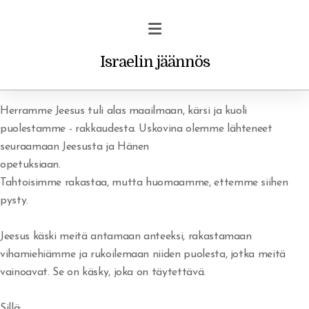
Israelin jäännös
Herramme Jeesus tuli alas maailmaan, kärsi ja kuoli
puolestamme - rakkaudesta. Uskovina olemme lähteneet
seuraamaan Jeesusta ja Hänen
Profetiat ja unet
opetuksiaan.
Tahtoisimme rakastaa, mutta huomaamme, ettemme siihen
Vakava varoitus uskoville
pysty.
Rohkaisu/ilmestys
Jeesus käski meitä antamaan anteeksi, rakastamaan
vihamiehiämme ja rukoilemaan niiden puolesta, jotka meitä
vainoavat. Se on käsky, joka on täytettävä.
Sillä;