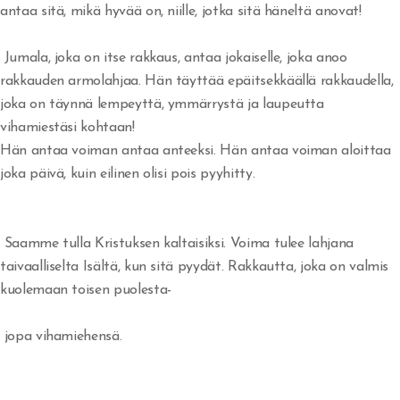
antaa sitä, mikä hyvää on, niille, jotka sitä häneltä anovat!
Yritänkö pelastaa itseni?
Jumala, joka on itse rakkaus, antaa jokaiselle, joka anoo
Seuraatko Jeesusta?
rakkauden armolahjaa. Hän täyttää epäitsekkäällä rakkaudella,
joka on täynnä lempeyttä, ymmärrystä ja laupeutta
Pyydä rakkautta ja saat sen
vihamiestäsi kohtaan!
Jumalan Sanan kunnioittaminen
Hän antaa voiman antaa anteeksi. Hän antaa voiman aloittaa
joka päivä, kuin eilinen olisi pois pyyhitty.
Suoritusta ja taistelua
Uskon henki ja kuuliaisuus
Saamme tulla Kristuksen kaltaisiksi. Voima tulee lahjana
taivaalliselta Isältä, kun sitä pyydät. Rakkautta, joka on valmis
Hedelmän tuottaminen ja suhde Herraan
kuolemaan toisen puolesta-
Sinulle joka odotat
jopa vihamiehensä.
Tottelemattomuus
Saulin uhri