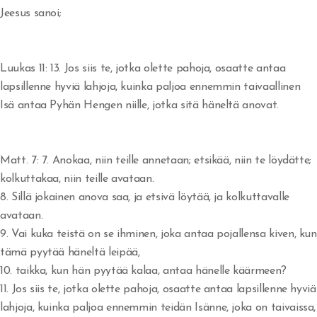
Jeesus sanoi;
Rakkautta veljiäni kohtaan
Jumala vapauttaa synnistä
Luukas 11: 13. Jos siis te, jotka olette pahoja, osaatte antaa
Armoa armon päälle
lapsillenne hyviä lahjoja, kuinka paljoa ennemmin taivaallinen
Isä antaa Pyhän Hengen niille, jotka sitä häneltä anovat.
Herätys tulee - vaino alkaa
Veljesten sovinto
Matt. 7:
7. Anokaa, niin teille annetaan; etsikää, niin te löydätte;
Itsensä hyväksyminen
kolkuttakaa, niin teille avataan.
8. Sillä jokainen anova saa, ja etsivä löytää, ja kolkuttavalle
Tuomitseminen
avataan.
9. Vai kuka teistä on se ihminen, joka antaa pojallensa kiven, kun
Iankaikkisia siunauksia
tämä pyytää häneltä leipää,
Viisauden ja tiedon viettelys
10. taikka, kun hän pyytää kalaa, antaa hänelle käärmeen?
11. Jos siis te, jotka olette pahoja, osaatte antaa lapsillenne hyviä
lahjoja, kuinka paljoa ennemmin teidän Isänne, joka on taivaissa,