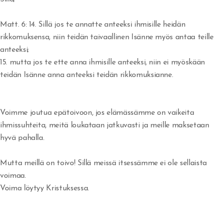
Herätys!
Matt. 6:
14. Sillä jos te annatte anteeksi ihmisille heidän
rikkomuksensa, niin teidän taivaallinen Isänne myös antaa teille
Jerobeam vai Paavali?
anteeksi;
Rukousvastauksia ja Jumalan huolenpitoa
15. mutta jos te ette anna ihmisille anteeksi, niin ei myöskään
teidän Isänne anna anteeksi teidän rikkomuksianne.
Miksi ei tule herätystä?
Tapahtukoon Sinun tahtosi
Voimme joutua epätoivoon, jos elämässämme on vaikeita
Herran koulussa
ihmissuhteita, meitä loukataan jatkuvasti ja meille maksetaan
hyvä pahalla.
Missä on armo?
Mutta meillä on toivo! Sillä meissä itsessämme ei ole sellaista
Tuli syttyy rinnassa
voimaa.
Voittoja
Voima löytyy Kristuksessa.
Eben-ezer