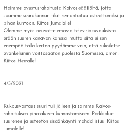
Tuomittu - Arvostettu
Haimme avustusrahoitusta Kaivos-säätiöltä, jotta
saamme seurakunnan tilat remontoitua esteettömiksi ja
Alusta asti
pihan kuntoon. Kiitos Jumalalle!
Ilmestysmaja
Olemme myös neuvottelemassa televisiokuvauksista
erään suuren kanavan kanssa, mutta siitä ei sen
enempää tällä kertaa..pyydämme vain, että rukoilette
evankeliumin voittosaaton puolesta Suomessa, amen.
Rakkaudentunnustus
Kiitos Herralle!
Rakkauslaulu
4/5/2021
Rukousvastaus suuri tuli jälleen ja saimme Kaivos-
rahoituksen piha-alueen kunnostamiseen. Parkkialue
suurenee ja esteetön sisäänkäynti mahdollistuu. Kiitos
Jumalalle!