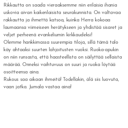
Rikkautta on saada vieraaksemme niin erilaisia ihania
uskovia aivan kaikenlaisista seurakunnista. On valtavaa
rakkautta ja ihmettä katsoa, kuinka Herra kokoaa
laumaansa viimeiseen herätykseen ja yhdistää sisaret ja
veljet perheenä evankeliumin kirkkaudeksi!
Olemme hankkimassa suurempia tiloja, sillä tämä talo
käy ahtaaksi suurten lahjoitusten vuoksi. Ruoka-apukin
on niin runsasta, että haasteellista on säilyttää sellaista
määrää. Onneksi vaihtuvuus on suuri ja ruoka löytää
osoitteensa aina.
Rukous saa aikaan ihmeitä! Todellakin, älä siis luovuta,
vaan jatka. Jumala vastaa aina!