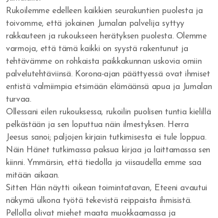
Rukoilemme edelleen kaikkien seurakuntien puolesta ja
toivomme, että jokainen Jumalan palvelija syttyy
rakkauteen ja rukoukseen herätyksen puolesta. Olemme
varmoja, että tämä kaikki on syystä rakentunut ja
tehtävämme on rohkaista paikkakunnan uskovia omiin
palvelutehtäviinsä. Korona-ajan päättyessä ovat ihmiset
entistä valmiimpia etsimään elämäänsä apua ja Jumalan
turvaa.
Ollessani eilen rukouksessa, rukoilin puolisen tuntia kielillä
pelkästään ja sen loputtua näin ilmestyksen. Herra
Jeesus sanoi; paljojen kirjain tutkimisesta ei tule loppua.
Näin Hänet tutkimassa paksua kirjaa ja laittamassa sen
kiinni. Ymmärsin, että tiedolla ja viisaudella emme saa
mitään aikaan.
Sitten Hän näytti oikean toimintatavan, Eteeni avautui
näkymä ulkona työtä tekevistä reippaista ihmisistä.
Pellolla olivat miehet maata muokkaamassa ja