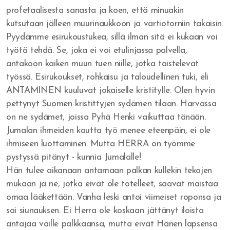
profetaalisesta sanasta ja koen, että minuakin
Yritänkö pelastaa itseni?
kutsutaan jälleen muurinaukkoon ja vartiotorniin takaisin.
Pyydämme esirukoustukea, sillä ilman sitä ei kukaan voi
Seuraatko Jeesusta?
työtä tehdä. Se, joka ei voi etulinjassa palvella,
Pyydä rakkautta ja saat sen
antakoon kaiken muun tuen niille, jotka taistelevat
työssä. Esirukoukset, rohkaisu ja taloudellinen tuki, eli
Jumalan Sanan kunnioittaminen
ANTAMINEN kuuluvat jokaiselle kristitylle. Olen hyvin
pettynyt Suomen kristittyjen sydämen tilaan. Harvassa
Suoritusta ja taistelua
on ne sydämet, joissa Pyhä Henki vaikuttaa tänään.
Jumalan ihmeiden kautta työ menee eteenpäin, ei ole
Uskon henki ja kuuliaisuus
ihmiseen luottaminen. Mutta HERRA on työmme
Hedelmän tuottaminen ja suhde Herraan
pystyssä pitänyt - kunnia Jumalalle!
Hän tulee aikanaan antamaan palkan kullekin tekojen
Sinulle joka odotat
mukaan ja ne, jotka eivät ole totelleet, saavat maistaa
omaa lääkettään. Vanha leski antoi viimeiset roponsa ja
Tottelemattomuus
sai siunauksen. Ei Herra ole koskaan jättänyt iloista
Saulin uhri
antajaa vaille palkkaansa, mutta eivät Hänen lapsensa