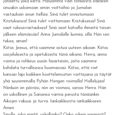
johdettu joka kerta. Haluamme vain rohkaista edelleen
sinuakin uskomaan omiin voittoihisi ja Jumalan
vastauksiin sinun tielläsi. Sinä tulet onnistumaan
Kristuksessa! Sinä tulet voittamaan Kristuksessa! Sinä
saat rukousvastauksesi! Sinä saat katsella ihmeitä toisen
jälkeen elämässäsi! Anna Jumalalle kunnia, sillä Hän sen
tekee, amen!
Kiitos Jeesus, että saamme astua uuteen aikaan. Kiitos
suojeluksesta ja opetuksesta tänä aikana. Herra, anna
voima ja rohkeus uusiin haasteisiin, joita saamme
kohdata turvallisessa huomassasi. Kiitos, että viet
kansasi läpi kaikkien koettelemusten voittajana ja täytät
yhä suuremmalla Pyhän Hengen voimalla! Hallelujaa!
Niinkuin on päiväsi, niin on voimasi, sanoo Herra. Hän
on uskollinen ja Sanansa varma perusta tänäänkin.
Aikojen vakuus ja turva. Iankaikkisrsta iankaikkiseen.
Amen
Sinulle, joka mietit, uskallanko? Onko oikein varmasti?