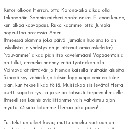
Kiitos olkoon Herran, että Korona-aika alkaa olla
takanapäin. Samoin mieheni vankeusaika. Ei enää kauaa,
kun alkaa koevapaus. Rukoilkaamme, että Jumala
nopeuttaa prosessia. Amen
Ihmeessä elämme joka päivä. Jumalan huolenpito on
uskollista ja yhdistys on jo ottanut omia askeleita:)
"vauvamme" alkaa pian itse kävelemään! Vapaaehtoisia
on tullut, emmekä näänny enää työtaakan alla.
Voimavarat riittävär jo hieman katsella muitakin alueita.
Siinäpä syy vähiin kirjoituksiin..loppuunpalaminen tulee
pian, kun tekee liikaa töitä. Muistakaa siis levätä! Herra
asetti sapatin syystä ja se on totisesti tarpeen ihmiselle.
Ihmeellisen kaunis avioliittomme vain vahvistuu ajan
myötä <3 siitä kiitämme Herraa joka päivä!
Taistelut on olleet kovia, mutta onneksi voittoon on