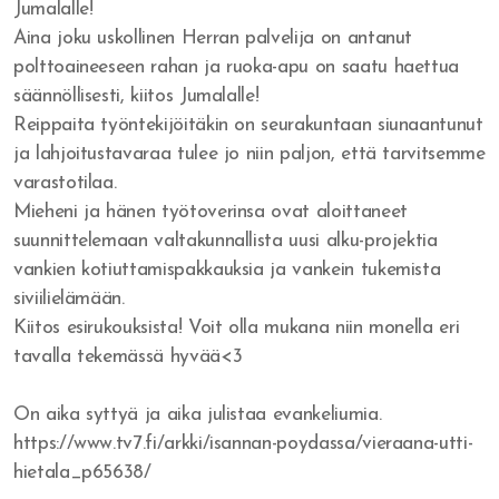
Jumalalle!
Voimaton usko
Aina joku uskollinen Herran palvelija on antanut
polttoaineeseen rahan ja ruoka-apu on saatu haettua
Menestysteologian alkujuuri
säännöllisesti, kiitos Jumalalle!
Kenelle kunnia?
Reippaita työntekijöitäkin on seurakuntaan siunaantunut
ja lahjoitustavaraa tulee jo niin paljon, että tarvitsemme
Jaakob Herran palvelijana
varastotilaa.
Mieheni ja hänen työtoverinsa ovat aloittaneet
Kuninkaan kunnia on vastuullisuus
suunnittelemaan valtakunnallista uusi alku-projektia
Laki ja armo
vankien kotiuttamispakkauksia ja vankein tukemista
siviilielämään.
Mooabilainen jäännös
Kiitos esirukouksista! Voit olla mukana niin monella eri
tavalla tekemässä hyvää<3
Sydämen palvelu
Rakkauden valinta
On aika syttyä ja aika julistaa evankeliumia.
https://www.tv7.fi/arkki/isannan-poydassa/vieraana-utti-
Joosua ja Kaaleb sukupolvi
hietala_p65638/