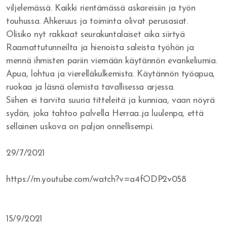
viljelemässä. Kaikki rientämässä askareisiin ja työn
touhussa. Ahkeruus ja toiminta olivat perusasiat.
Olisiko nyt rakkaat seurakuntalaiset aika siirtyä
Raamattutunneilta ja hienoista saleista työhön ja
mennä ihmisten pariin viemään käytännön evankeliumia.
Apua, lohtua ja vierelläkulkemista. Käytännön työapua,
ruokaa ja läsnä olemista tavallisessa arjessa.
Siihen ei tarvita suuria titteleitä ja kunniaa, vaan nöyrä
sydän, joka tahtoo palvella Herraa..ja luulenpa, että
sellainen uskova on paljon onnellisempi.
29/7/2021
https://m.youtube.com/watch?v=a4fODP2v058
15/9/2021