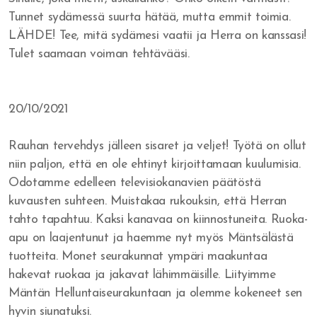
Tunnet sydämessä suurta hätää, mutta emmit toimia.
LÄHDE! Tee, mitä sydämesi vaatii ja Herra on kanssasi!
Tulet saamaan voiman tehtävääsi.
20/10/2021
Rauhan tervehdys jälleen sisaret ja veljet! Työtä on ollut
niin paljon, että en ole ehtinyt kirjoittamaan kuulumisia.
Odotamme edelleen televisiokanavien päätöstä
kuvausten suhteen. Muistakaa rukouksin, että Herran
tahto tapahtuu. Kaksi kanavaa on kiinnostuneita. Ruoka-
apu on laajentunut ja haemme nyt myös Mäntsälästä
tuotteita. Monet seurakunnat ympäri maakuntaa
hakevat ruokaa ja jakavat lähimmäisille. Liityimme
Mäntän Helluntaiseurakuntaan ja olemme kokeneet sen
hyvin siunatuksi.