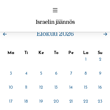
Israelin jäännös
Elokuu 2026
Ma
Ti
Ke
To
Pe
La
Su
Profetiat ja unet
1
2
Vakava varoitus uskoville
3
4
5
6
7
8
9
Rohkaisu/ilmestys
10
11
12
13
14
15
16
17
18
19
20
21
22
23