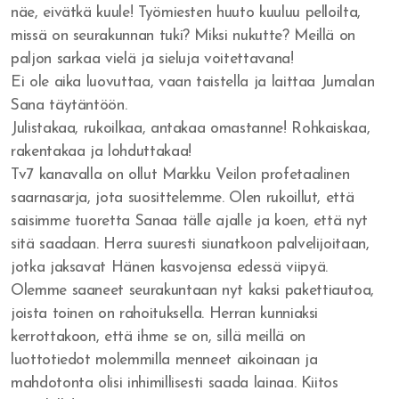
näe, eivätkä kuule! Työmiesten huuto kuuluu pelloilta,
Jumalan armo
missä on seurakunnan tuki? Miksi nukutte? Meillä on
paljon sarkaa vielä ja sieluja voitettavana!
Israelin jäännös
Ei ole aika luovuttaa, vaan taistella ja laittaa Jumalan
Vakavasti Herran
Sana täytäntöön.
Julistakaa, rukoilkaa, antakaa omastanne! Rohkaiskaa,
Inhimillisyyden ansa
rakentakaa ja lohduttakaa!
Tv7 kanavalla on ollut Markku Veilon profetaalinen
Voitto Hengessä
saarnasarja, jota suosittelemme. Olen rukoillut, että
Olenko Totuudessa?
saisimme tuoretta Sanaa tälle ajalle ja koen, että nyt
sitä saadaan. Herra suuresti siunatkoon palvelijoitaan,
Uskottomuus
jotka jaksavat Hänen kasvojensa edessä viipyä.
Olemme saaneet seurakuntaan nyt kaksi pakettiautoa,
He kaikki nukkuivat
joista toinen on rahoituksella. Herran kunniaksi
kerrottakoon, että ihme se on, sillä meillä on
Nöyrtyminen ja kärsimys
luottotiedot molemmilla menneet aikoinaan ja
Me hukumme rikkauteen - sielut seuraavat
mahdotonta olisi inhimillisesti saada lainaa. Kiitos