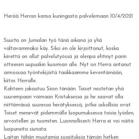
Rakkautta veljiäni kohtaan
Herää Herran kansa kuningasta palvelemaan 10/4/2021
Jumala vapauttaa synnistä
Armoa armon päälle
Suurta on Jumalan työ tänä aikana ja yhä
valtavammaksi käy. Siksi en ole kirjoittanut, koska
Herätys tulee - vaino alkaa
kiirettä on ollut palvelutyössä ja olenpa ehtinyt parin
Veljesten sovinto
otteesen uupuakin kuorman alle. Nyt on Herra antanut
armossaa työntekijöitä taakkaamme keventämään,
Itsensä hyväksyminen
kiitos Herralle.
Kahteen jakautuu Siion tänään. Toiset nostetan yhä
Tuomitseminen
suurempaan voimaan Kristuksessa ja he saavat olla
Iankaikkisia siunauksia
niittämässä suuressa herätyksessä, jotka uskollisia ovat.
Toiset menevät pidemmälle luopumuksessa toisia lyöden,
Viisauden ja tiedon viettelys
arvostellen ja tuomiten. Luonnollisesti Herra ei voi näitä
luopuneita siunata.
Laitan tähän muutamia suosituksia tämän hetken