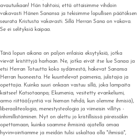
avautuikaan! Hän tahtoisi, että ottaisimme vihdoin
Rakkautta veljiäni kohtaan
vakavasti Hänen Sanansa ja tekisimme lopullisen päätöksen
seurata Kristusta vakavasti. Sillä Herran Sana on vakava.
Jumala vapauttaa synnistä
Se ei selityksiä kaipaa.
Armoa armon päälle
Herätys tulee - vaino alkaa
Tänä lopun aikana on paljon erilaisia eksytyksiä, jotka
vievät kristittyjä harhaan. Ne, jotka eivät itse lue Sanaa ja
Veljesten sovinto
etsi Herran Totuutta koko sydämestä, hakevat Sanansa
Itsensä hyväksyminen
Herran huoneesta. He kuuntelevat paimenia, julistajia ja
opettajia. Kuinka suuri onkaan vastuu sillä, joka lampaita
Tuomitseminen
kaitsee! Katsotaanpa; Ekumenia, vesitetty evankeliumi,
armo riittää(syntiä voi hieman tehdä, kun olemme ihmisiä),
Iankaikkisia siunauksia
liberaaliteologia, menestysteologia ja viimeisin villitys -
Viisauden ja tiedon viettelys
inhimillistäminen. Nyt on alettu jo kristillisissä piireissäkin
opettamaan, kuinka saamme ihmisinä ajatella omaa
hyvinvointiamme ja meidän tulisi uskaltaa olla "ihmisiä",