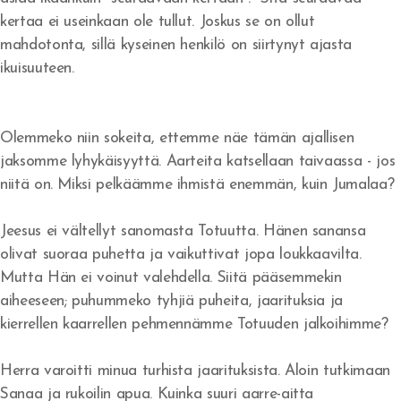
kertaa ei useinkaan ole tullut. Joskus se on ollut
Herätys!
mahdotonta, sillä kyseinen henkilö on siirtynyt ajasta
ikuisuuteen.
Jerobeam vai Paavali?
Rukousvastauksia ja Jumalan huolenpitoa
Olemmeko niin sokeita, ettemme näe tämän ajallisen
Miksi ei tule herätystä?
jaksomme lyhykäisyyttä. Aarteita katsellaan taivaassa - jos
niitä on. Miksi pelkäämme ihmistä enemmän, kuin Jumalaa?
Tapahtukoon Sinun tahtosi
Herran koulussa
Jeesus ei vältellyt sanomasta Totuutta. Hänen sanansa
olivat suoraa puhetta ja vaikuttivat jopa loukkaavilta.
Missä on armo?
Mutta Hän ei voinut valehdella. Siitä pääsemmekin
aiheeseen; puhummeko tyhjiä puheita, jaarituksia ja
Tuli syttyy rinnassa
kierrellen kaarrellen pehmennämme Totuuden jalkoihimme?
Voittoja
Herra varoitti minua turhista jaarituksista. Aloin tutkimaan
Eben-ezer
Sanaa ja rukoilin apua. Kuinka suuri aarre-aitta