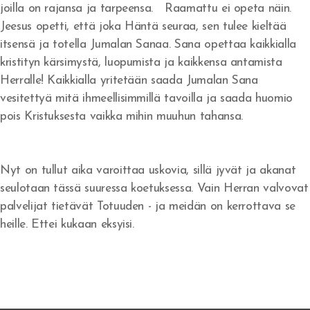
joilla on rajansa ja tarpeensa. Raamattu ei opeta näin.
Yritänkö pelastaa itseni?
Jeesus opetti, että joka Häntä seuraa, sen tulee kieltää
itsensä ja totella Jumalan Sanaa. Sana opettaa kaikkialla
Seuraatko Jeesusta?
kristityn kärsimystä, luopumista ja kaikkensa antamista
Herralle! Kaikkialla yritetään saada Jumalan Sana
Pyydä rakkautta ja saat sen
vesitettyä mitä ihmeellisimmillä tavoilla ja saada huomio
Jumalan Sanan kunnioittaminen
pois Kristuksesta vaikka mihin muuhun tahansa.
Suoritusta ja taistelua
Nyt on tullut aika varoittaa uskovia, sillä jyvät ja akanat
Uskon henki ja kuuliaisuus
seulotaan tässä suuressa koetuksessa. Vain Herran valvovat
palvelijat tietävät Totuuden - ja meidän on kerrottava se
Hedelmän tuottaminen ja suhde Herraan
heille. Ettei kukaan eksyisi.
Sinulle joka odotat
Tottelemattomuus
Saulin uhri