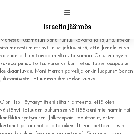
Israelin jäännös
Monesta Raamatun Sana tuntuu kovalta ja rajulta. Itsekin
sitä monesti miettinyt ja se johtuu siitä, että Jumala ei voi
valehdella. Hän toivoo meiltä sitä samaa. On usein hyvin
vakeaa puhua totta, varsinkin kun tietää toisen osapuolen
Profetiat ja unet
loukkaantuvan. Moni Herran palvelija onkin luopunut Sanan
julistamisesta Totuudessa ihmispelon vuoksi.
Vakava varoitus uskoville
Rohkaisu/ilmestys
Olen itse löytänyt itseni siitä tilanteesta, että olen
väistänyt Totuuden puhumisen välttääkseni mieliharmin tai
konfliktin syntymisen. Jälkeenpäin kaduttanut, etten
kertonut ja sanonut asioita oikein. Itseäni pettäen siirsin
asiaa ikäänkuin "seuraavaan kertaan". Sitä seuraavaa