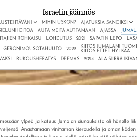
Israelin jäännös
MIHIN USKON?
LUSTEHTÄVÄNI
AJATUKSIA SANOIKSI
SIELUNHOITOA
AUTA MEITÄ AUTTAMAAN
AJASSA
JUMAL
TAJIEN ROHKAISU
LOHDUTUS
2021
SAPATIN LEPO
LAS
KIITOS JUMALANI TUOMIO
GERONIMO!- SOTAHUUTO
2022
KIITOS ETTET HYLKÄÄ
VAKSI
RUKOUSHERÄTYS
DEEMAS
2024
ÄLÄ SIIRRÄ IKIV
ämessään ylpeä ja kateus Jumalan siunauksista oli hänelle li
 veljensä. Anastamaan vinitarhan kieroudella ja oman käden