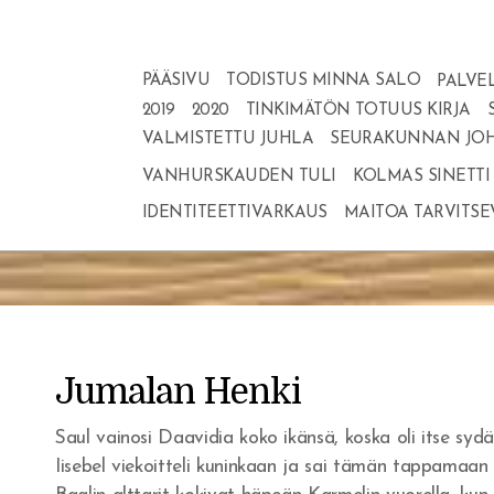
PÄÄSIVU
TODISTUS MINNA SALO
PALVE
2019
2020
TINKIMÄTÖN TOTUUS KIRJA
VALMISTETTU JUHLA
SEURAKUNNAN JOH
Jumalan Henki
VANHURSKAUDEN TULI
KOLMAS SINETTI
IDENTITEETTIVARKAUS
MAITOA TARVITSE
Jumalan Henki
Etusivu
Jumalan Henki
Saul vainosi Daavidia koko ikänsä, koska oli itse syd
Iisebel viekoitteli kuninkaan ja sai tämän tappamaan