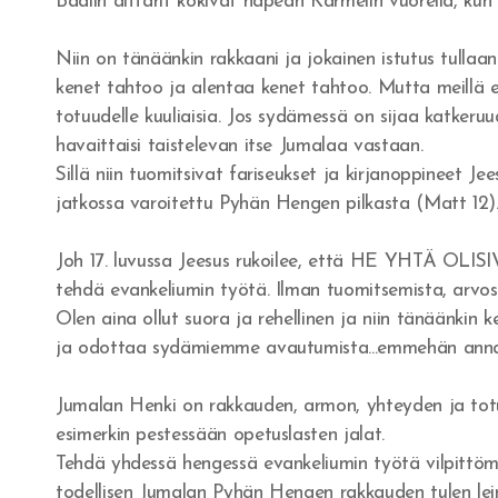
Baalin alttarit kokivat häpeän Karmelin vuorella, kun J
Niin on tänäänkin rakkaani ja jokainen istutus tullaan
kenet tahtoo ja alentaa kenet tahtoo. Mutta meillä ei
totuudelle kuuliaisia. Jos sydämessä on sijaa katkeruud
havaittaisi taistelevan itse Jumalaa vastaan.
Sillä niin tuomitsivat fariseukset ja kirjanoppineet J
jatkossa varoitettu Pyhän Hengen pilkasta (Matt 12)
Joh 17. luvussa Jeesus rukoilee, että HE YHTÄ OLIS
tehdä evankeliumin työtä. Ilman tuomitsemista, arvo
Olen aina ollut suora ja rehellinen ja niin tänäänkin
ja odottaa sydämiemme avautumista...emmehän anna
Jumalan Henki on rakkauden, armon, yhteyden ja tot
esimerkin pestessään opetuslasten jalat.
Tehdä yhdessä hengessä evankeliumin työtä vilpittöm
todellisen Jumalan Pyhän Hengen rakkauden tulen lei