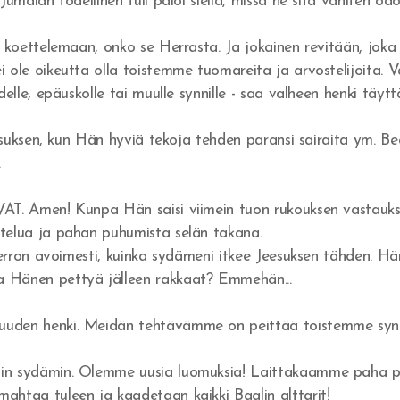
umalan todellinen tuli paloi siellä, missä he sitä vähiten odot
 koettelemaan, onko se Herrasta. Ja jokainen revitään, joka 
 ole oikeutta olla toistemme tuomareita ja arvostelijoita. V
elle, epäuskolle tai muulle synnille - saa valheen henki täytt
eesuksen, kun Hän hyviä tekoja tehden paransi sairaita ym. B
.
IVAT. Amen! Kunpa Hän saisi viimein tuon rukouksen vastau
stelua ja pahan puhumista selän takana.
 kerron avoimesti, kuinka sydämeni itkee Jeesuksen tähden. H
 Hänen pettyä jälleen rakkaat? Emmehän...
uuden henki. Meidän tehtävämme on peittää toistemme synt
in sydämin. Olemme uusia luomuksia! Laittakaamme paha pois
mahtaa tuleen ja kaadetaan kaikki Baalin alttarit!