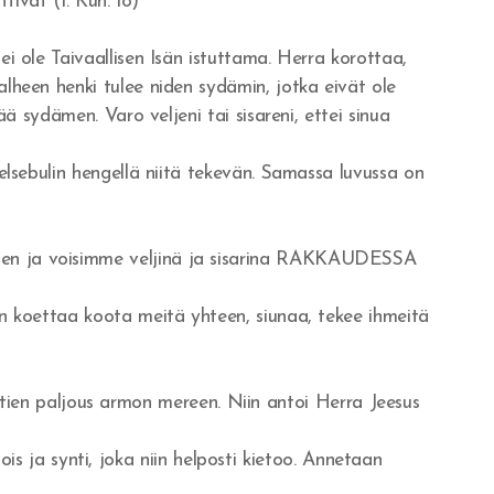
tivat (1. Kun. 18)
ei ole Taivaallisen Isän istuttama. Herra korottaa,
alheen henki tulee niden sydämin, jotka eivät ole
ää sydämen. Varo veljeni tai sisareni, ettei sinua
eelsebulin hengellä niitä tekevän. Samassa luvussa on
ksen ja voisimme veljinä ja sisarina RAKKAUDESSA
än koettaa koota meitä yhteen, siunaa, tekee ihmeitä
ien paljous armon mereen. Niin antoi Herra Jeesus
 ja synti, joka niin helposti kietoo. Annetaan