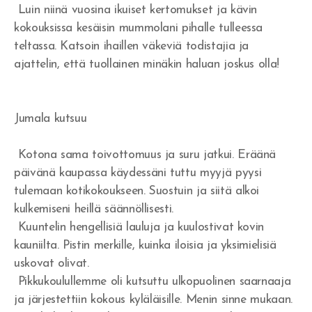
Luin niinä vuosina ikuiset kertomukset ja kävin
Rakkautta veljiäni kohtaan
kokouksissa kesäisin mummolani pihalle tulleessa
teltassa. Katsoin ihaillen väkeviä todistajia ja
Jumala vapauttaa synnistä
ajattelin, että tuollainen minäkin haluan joskus olla!
Armoa armon päälle
Herätys tulee - vaino alkaa
Jumala kutsuu
Veljesten sovinto
Kotona sama toivottomuus ja suru jatkui. Eräänä
Itsensä hyväksyminen
päivänä kaupassa käydessäni tuttu myyjä pyysi
tulemaan kotikokoukseen. Suostuin ja siitä alkoi
Tuomitseminen
kulkemiseni heillä säännöllisesti.
Kuuntelin hengellisiä lauluja ja kuulostivat kovin
Iankaikkisia siunauksia
kauniilta. Pistin merkille, kuinka iloisia ja yksimielisiä
Viisauden ja tiedon viettelys
uskovat olivat.
Pikkukoulullemme oli kutsuttu ulkopuolinen saarnaaja
ja järjestettiin kokous kyläläisille. Menin sinne mukaan.