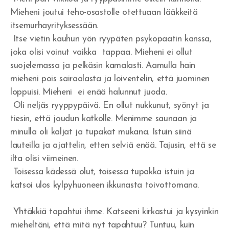
Mieheni joutui teho-osastolle otettuaan lääkkeitä
itsemurhayrityksessään.
Itse vietin kauhun yön ryypäten psykopaatin kanssa,
joka olisi voinut vaikka tappaa. Mieheni ei ollut
suojelemassa ja pelkäsin kamalasti. Aamulla hain
mieheni pois sairaalasta ja loiventelin, että juominen
loppuisi. Mieheni ei enää halunnut juoda.
Oli neljäs ryyppypäivä. En ollut nukkunut, syönyt ja
tiesin, että joudun katkolle. Menimme saunaan ja
minulla oli kaljat ja tupakat mukana. Istuin siinä
lauteilla ja ajattelin, etten selviä enää. Tajusin, että se
ilta olisi viimeinen.
Toisessa kädessä olut, toisessa tupakka istuin ja
katsoi ulos kylpyhuoneen ikkunasta toivottomana.
Yhtäkkiä tapahtui ihme. Katseeni kirkastui ja kysyinkin
mieheltäni, että mitä nyt tapahtuu? Tuntuu, kuin