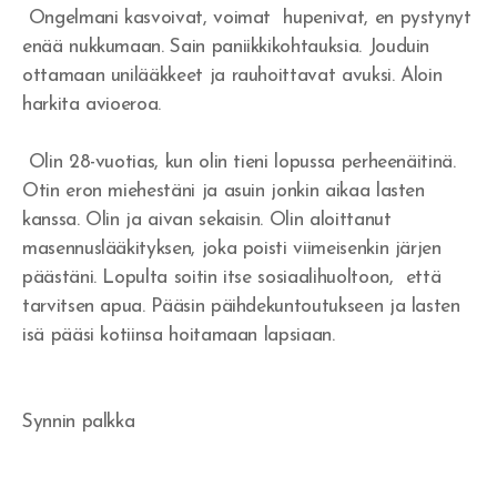
Tuomittu - Arvostettu
Ongelmani kasvoivat, voimat hupenivat, en pystynyt
enää nukkumaan. Sain paniikkikohtauksia. Jouduin
Alusta asti
ottamaan unilääkkeet ja rauhoittavat avuksi. Aloin
harkita avioeroa.
Ilmestysmaja
Olin 28-vuotias, kun olin tieni lopussa perheenäitinä.
Otin eron miehestäni ja asuin jonkin aikaa lasten
kanssa. Olin ja aivan sekaisin. Olin aloittanut
Rakkaudentunnustus
masennuslääkityksen, joka poisti viimeisenkin järjen
Rakkauslaulu
päästäni. Lopulta soitin itse sosiaalihuoltoon, että
tarvitsen apua. Pääsin päihdekuntoutukseen ja lasten
isä pääsi kotiinsa hoitamaan lapsiaan.
Synnin palkka