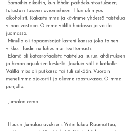
Samoihin aikoihin, kun lähdin päihdekuntoutukseen,
tutustuin toiseen aviomieheeni. Hän oli myös
alkoholisti. Rakastuimme ja kävimme yhdessä taistelua
viinaa vastaan. Olimme välillä hoidossa ja välillä
juomassa.
Minulla oli tapaamisajat lasteni kanssa joka toinen
viikko. Hoidin ne lähes moitteettomasti.
Elämä oli katasrofaalista taistelua surun, ahdistuksen
ja himon orjuuksien keskellä. Jouduin välillä katkolle.
Välillä mies oli putkassa tai tuli selkään. Vuoroin
menetimme ajokortit ja olimme raastuvassa. Olimme
pohjalla.
Jumalan armo
Huusin Jumalaa avukseni. Yritin lukea Raamattua,