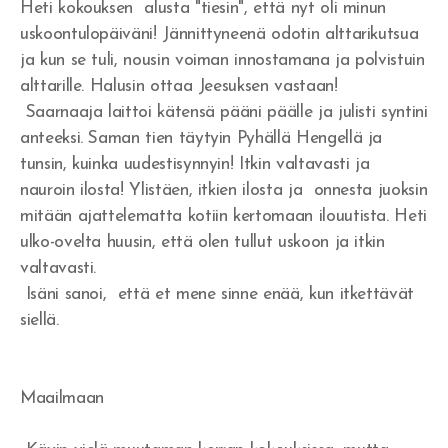
Heti kokouksen alusta "tiesin", että nyt oli minun
uskoontulopäiväni! Jännittyneenä odotin alttarikutsua
Yritänkö pelastaa itseni?
ja kun se tuli, nousin voiman innostamana ja polvistuin
Seuraatko Jeesusta?
alttarille. Halusin ottaa Jeesuksen vastaan!
Saarnaaja laittoi kätensä pääni päälle ja julisti syntini
Pyydä rakkautta ja saat sen
anteeksi. Saman tien täytyin Pyhällä Hengellä ja
tunsin, kuinka uudestisynnyin! Itkin valtavasti ja
Jumalan Sanan kunnioittaminen
nauroin ilosta! Ylistäen, itkien ilosta ja onnesta juoksin
Suoritusta ja taistelua
mitään ajattelematta kotiin kertomaan ilouutista. Heti
ulko-ovelta huusin, että olen tullut uskoon ja itkin
Uskon henki ja kuuliaisuus
valtavasti.
Isäni sanoi, että et mene sinne enää, kun itkettävät
Hedelmän tuottaminen ja suhde Herraan
siellä.
Sinulle joka odotat
Tottelemattomuus
Maailmaan
Saulin uhri