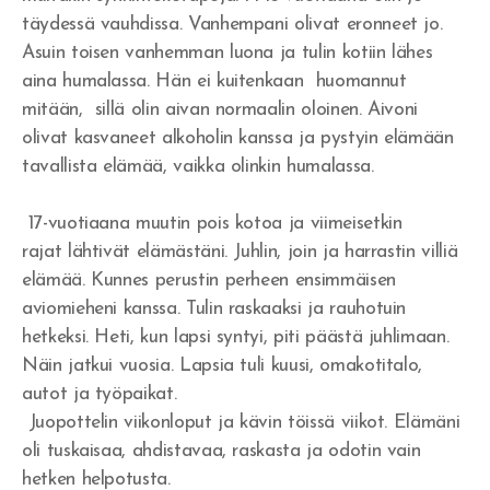
Voimaton usko
täydessä vauhdissa. Vanhempani olivat eronneet jo.
Asuin toisen vanhemman luona ja tulin kotiin lähes
Menestysteologian alkujuuri
aina humalassa. Hän ei kuitenkaan huomannut
mitään, sillä olin aivan normaalin oloinen. Aivoni
Kenelle kunnia?
olivat kasvaneet alkoholin kanssa ja pystyin elämään
Jaakob Herran palvelijana
tavallista elämää, vaikka olinkin humalassa.
Kuninkaan kunnia on vastuullisuus
17-vuotiaana muutin pois kotoa ja viimeisetkin
rajat lähtivät elämästäni. Juhlin, join ja harrastin villiä
Laki ja armo
elämää. Kunnes perustin perheen ensimmäisen
aviomieheni kanssa. Tulin raskaaksi ja rauhotuin
Mooabilainen jäännös
hetkeksi. Heti, kun lapsi syntyi, piti päästä juhlimaan.
Sydämen palvelu
Näin jatkui vuosia. Lapsia tuli kuusi, omakotitalo,
autot ja työpaikat.
Rakkauden valinta
Juopottelin viikonloput ja kävin töissä viikot. Elämäni
oli tuskaisaa, ahdistavaa, raskasta ja odotin vain
Joosua ja Kaaleb sukupolvi
hetken helpotusta.