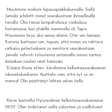
Muutimme mieheni lapsuuspaikkakunnalle. Siellä
Jumala johdatti minut seurakuntaan ihmeellisellä
tavalla. Olin töissä kotipalvelussa vanhuksia
hoitamassa, kun yhdellä mummolla oli Tapio
Nousiaisen kirja; yksi ainoa elämä. Otin sen lainaan.
Kotona luettuani sen, tajusin, että minun on tehtävä
ratkaisu pelastuakseni ja mentävä seurakuntaan.
Jumala vahvisti totuutensa antamalla minun tuntea
ikäänkuin naulan reiät käsissäni.
Eräänä iltana sitten kävelimme helluntaiseurakunnan
rukouskokoukseen. Ajattelin vain, että nyt se on
menoa! Olin päättänyt lähteä uskon tielle.
Kävin kasteella Hyrynsalmen helluntaiseurakunnassa
01/07. Olen todistanut siellä uskostani ja osallistunut