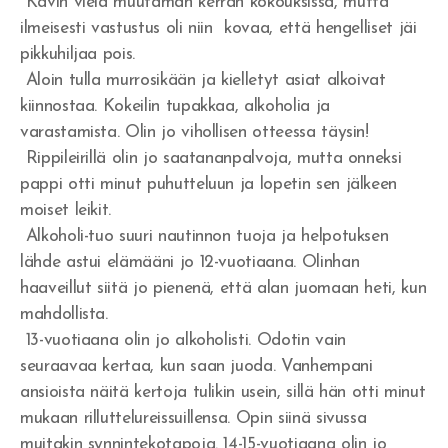
Kävin vielä muutaman kerran kokouksissa, mutta
Jumalan armo
ilmeisesti vastustus oli niin kovaa, että hengelliset jäi
pikkuhiljaa pois.
Israelin jäännös
Aloin tulla murrosikään ja kielletyt asiat alkoivat
kiinnostaa. Kokeilin tupakkaa, alkoholia ja
Vakavasti Herran
varastamista. Olin jo vihollisen otteessa täysin!
Rippileirillä olin jo saatananpalvoja, mutta onneksi
Inhimillisyyden ansa
pappi otti minut puhutteluun ja lopetin sen jälkeen
Voitto Hengessä
moiset leikit.
Alkoholi-tuo suuri nautinnon tuoja ja helpotuksen
Olenko Totuudessa?
lähde astui elämääni jo 12-vuotiaana. Olinhan
haaveillut siitä jo pienenä, että alan juomaan heti, kun
Uskottomuus
mahdollista.
He kaikki nukkuivat
13-vuotiaana olin jo alkoholisti. Odotin vain
seuraavaa kertaa, kun saan juoda. Vanhempani
Nöyrtyminen ja kärsimys
ansioista näitä kertoja tulikin usein, sillä hän otti minut
mukaan rilluttelureissuillensa. Opin siinä sivussa
Me hukumme rikkauteen - sielut seuraavat
muitakin synnintekotapoja. 14-15-vuotiaana olin jo