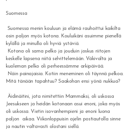
Herätys!
Suomessa
Jerobeam vai Paavali?
Suomessa menin kouluun ja elämä rauhoittui kaikilta
Rukousvastauksia ja Jumalan huolenpitoa
osin paljon myös kotona. Kouluikäni asuimme pienellä
kylällä ja minulla oli hyviä ystäviä.
Miksi ei tule herätystä?
Kotona oli sama pelko ja jouduin joskus riitojen
keskelle lapsena niitä selvittelemään. Väkivalta ja
Tapahtukoon Sinun tahtosi
kuoleman pelko oli perheessämme arkipäivää.
Herran koulussa
Näin painajaisia. Kotiin meneminen oli täynnä pelkoa.
Mitä tänään tapahtuu? Saakohan ensi yönä nukkua?
Missä on armo?
Äidinäitini, jota nimitettiin Mammaksi, oli uskossa
Tuli syttyy rinnassa
Jeesukseen ja heidän kotonaan asui enoni, joka myös
oli uskossa. Vietin isovanhempieni ja enoni luona
Voittoja
paljon aikaa. Viikonloppuisin ajelin postiautolla sinne
Eben-ezer
ja nautin valtavasti olostani siellä.