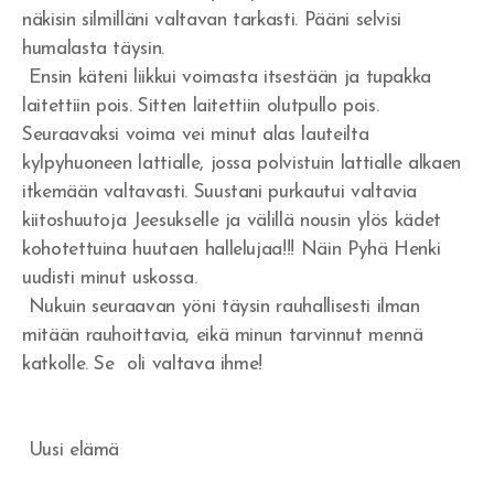
näkisin silmilläni valtavan tarkasti. Pääni selvisi
humalasta täysin.
Ensin käteni liikkui voimasta itsestään ja tupakka
laitettiin pois. Sitten laitettiin olutpullo pois.
Seuraavaksi voima vei minut alas lauteilta
kylpyhuoneen lattialle, jossa polvistuin lattialle alkaen
itkemään valtavasti. Suustani purkautui valtavia
kiitoshuutoja Jeesukselle ja välillä nousin ylös kädet
kohotettuina huutaen hallelujaa!!! Näin Pyhä Henki
uudisti minut uskossa.
Nukuin seuraavan yöni täysin rauhallisesti ilman
mitään rauhoittavia, eikä minun tarvinnut mennä
katkolle. Se oli valtava ihme!
Uusi elämä