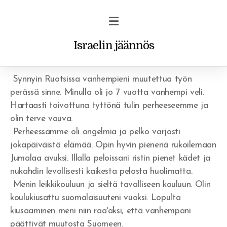
Israelin jäännös
Ruotsissa
Synnyin Ruotsissa vanhempieni muutettua työn
perässä sinne. Minulla oli jo 7 vuotta vanhempi veli.
Hartaasti toivottuna tyttönä tulin perheeseemme ja
Profetiat ja unet
olin terve vauva.
Perheessämme oli ongelmia ja pelko varjosti
Vakava varoitus uskoville
jokapäiväistä elämää. Opin hyvin pienenä rukoilemaan
Jumalaa avuksi. Illalla peloissani ristin pienet kädet ja
Rohkaisu/ilmestys
nukahdin levollisesti kaikesta pelosta huolimatta.
Menin leikkikouluun ja sieltä tavalliseen kouluun. Olin
koulukiusattu suomalaisuuteni vuoksi. Lopulta
kiusaaminen meni niin raa'aksi, että vanhempani
päättivät muutosta Suomeen.