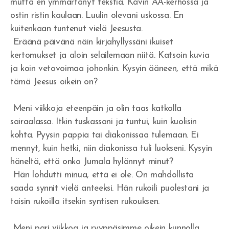
mutta en ymmärtänyt tekstiä. Kävin AA-kerhossa ja
ostin ristin kaulaan. Luulin olevani uskossa. En
kuitenkaan tuntenut vielä Jeesusta.
Eräänä päivänä näin kirjahyllyssäni ikuiset
kertomukset ja aloin selailemaan niitä. Katsoin kuvia
ja koin vetovoimaa johonkin. Kysyin ääneen, että mikä
tämä Jeesus oikein on?
Meni viikkoja eteenpäin ja olin taas katkolla
sairaalassa. Itkin tuskassani ja tuntui, kuin kuolisin
kohta. Pyysin pappia tai diakonissaa tulemaan. Ei
mennyt, kuin hetki, niin diakonissa tuli luokseni. Kysyin
häneltä, että onko Jumala hylännyt minut?
Hän lohdutti minua, että ei ole. On mahdollista
saada synnit vielä anteeksi. Hän rukoili puolestani ja
taisin rukoilla itsekin syntisen rukouksen.
Meni pari viikkoa ja ryyppäsimme oikein kunnolla.